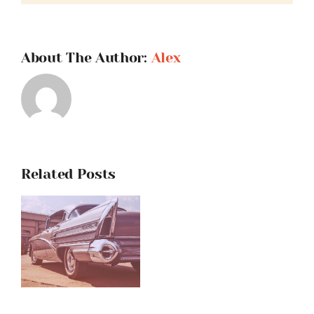
About The Author:
Alex
Related Posts
lity
ng
n